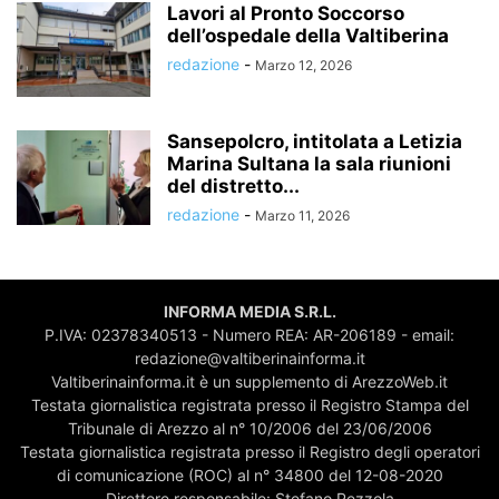
Lavori al Pronto Soccorso
dell’ospedale della Valtiberina
redazione
-
Marzo 12, 2026
Sansepolcro, intitolata a Letizia
Marina Sultana la sala riunioni
del distretto...
redazione
-
Marzo 11, 2026
INFORMA MEDIA S.R.L.
P.IVA: 02378340513 - Numero REA: AR-206189 - email:
redazione@valtiberinainforma.it
Valtiberinainforma.it è un supplemento di ArezzoWeb.it
Testata giornalistica registrata presso il Registro Stampa del
Tribunale di Arezzo al n° 10/2006 del 23/06/2006
Testata giornalistica registrata presso il Registro degli operatori
di comunicazione (ROC) al n° 34800 del 12-08-2020
Direttore responsabile: Stefano Pezzola