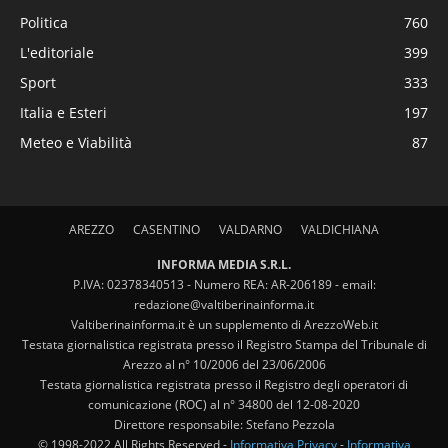
Politica
760
L'editoriale
399
Sport
333
Italia e Esteri
197
Meteo e Viabilità
87
AREZZO
CASENTINO
VALDARNO
VALDICHIANA
INFORMA MEDIA S.R.L.
P.IVA: 02378340513 - Numero REA: AR-206189 - email:
redazione@valtiberinainforma.it
Valtiberinainforma.it è un supplemento di ArezzoWeb.it
Testata giornalistica registrata presso il Registro Stampa del Tribunale di
Arezzo al n° 10/2006 del 23/06/2006
Testata giornalistica registrata presso il Registro degli operatori di
comunicazione (ROC) al n° 34800 del 12-08-2020
Direttore responsabile: Stefano Pezzola
© 1998-2022 All Rights Reserved -
Informativa Privacy
-
Informativa