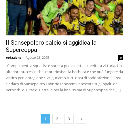
Il Sansepolcro calcio si aggidica la
Supercoppa
redazione
-
Agosto 21, 2025
0
“Complimenti a squadra e società per la netta e meritata vittoria. Un
ulteriore successo che impreziosisce la bacheca e che può fungere da
viatico per la stagione ci auguriamo tutti ricca di soddisfazioni”. Così il
sindaco di Sansepolcro Fabrizio Innocenti, presente sugli spalti del
Bernicchi di Città di Castello per la finalissima di Supercoppa che […]
1
2
3