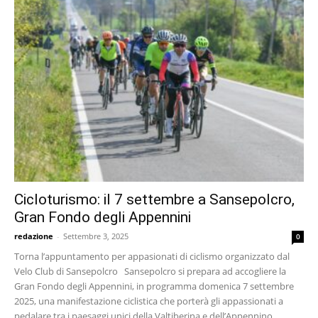
Cicloturismo: il 7 settembre a Sansepolcro,
Gran Fondo degli Appennini
redazione
-
Settembre 3, 2025
0
Torna l’appuntamento per appasionati di ciclismo organizzato dal
Velo Club di Sansepolcro Sansepolcro si prepara ad accogliere la
Gran Fondo degli Appennini, in programma domenica 7 settembre
2025, una manifestazione ciclistica che porterà gli appassionati a
pedalare tra i paesaggi unici della Valtiberina e dell’Appennino