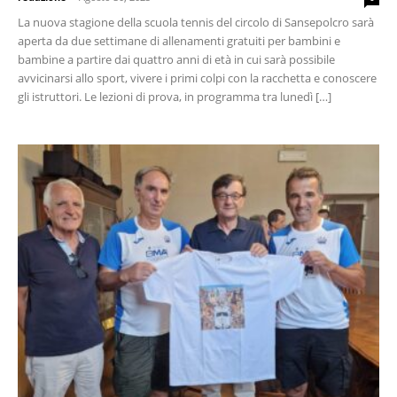
La nuova stagione della scuola tennis del circolo di Sansepolcro sarà
aperta da due settimane di allenamenti gratuiti per bambini e
bambine a partire dai quattro anni di età in cui sarà possibile
avvicinarsi allo sport, vivere i primi colpi con la racchetta e conoscere
gli istruttori. Le lezioni di prova, in programma tra lunedì […]