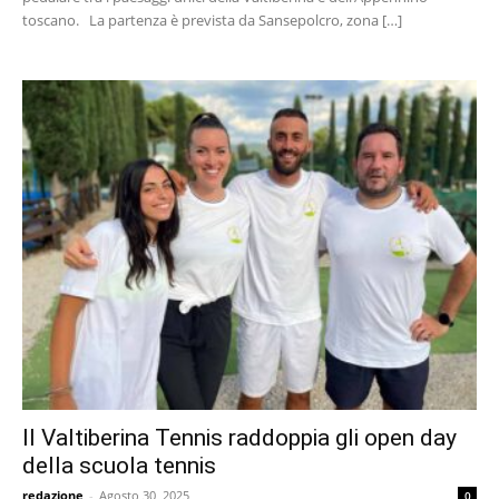
toscano. La partenza è prevista da Sansepolcro, zona […]
Il Valtiberina Tennis raddoppia gli open day
della scuola tennis
redazione
-
Agosto 30, 2025
0