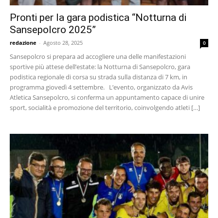
Pronti per la gara podistica “Notturna di
Sansepolcro 2025”
redazione
-
Agosto 28, 2025
0
Sansepolcro si prepara ad accogliere una delle manifestazioni
sportive più attese dell’estate: la Notturna di Sansepolcro, gara
podistica regionale di corsa su strada sulla distanza di 7 km, in
programma giovedì 4 settembre. L’evento, organizzato da Avis
Atletica Sansepolcro, si conferma un appuntamento capace di unire
sport, socialità e promozione del territorio, coinvolgendo atleti […]