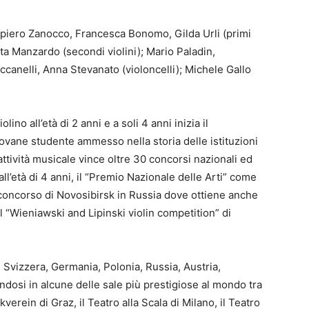
piero Zanocco, Francesca Bonomo, Gilda Urli (primi
eta Manzardo (secondi violini); Mario Paladin,
canelli, Anna Stevanato (violoncelli); Michele Gallo
ino all’età di 2 anni e a soli 4 anni inizia il
iovane studente ammesso nella storia delle istituzioni
 attività musicale vince oltre 30 concorsi nazionali ed
” all’età di 4 anni, il “Premio Nazionale delle Arti” come
 il concorso di Novosibirsk in Russia dove ottiene anche
 al “Wieniawski and Lipinski violin competition” di
ia, Svizzera, Germania, Polonia, Russia, Austria,
dosi in alcune delle sale più prestigiose al mondo tra
kverein di Graz, il Teatro alla Scala di Milano, il Teatro