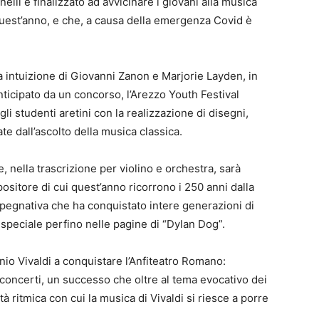
li e finalizzato ad avvicinare i giovani alla musica
quest’anno, e che, a causa della emergenza Covid è
intuizione di Giovanni Zanon e Marjorie Layden, in
nticipato da un concorso, l’Arezzo Youth Festival
i studenti aretini con la realizzazione di disegni,
ate dall’ascolto della musica classica.
he, nella trascrizione per violino e orchestra, sarà
sitore di cui quest’anno ricorrono i 250 anni dalla
pegnativa che ha conquistato intere generazioni di
 speciale perfino nelle pagine di “Dylan Dog”.
nio Vivaldi a conquistare l’Anfiteatro Romano:
 concerti, un successo che oltre al tema evocativo dei
ità ritmica con cui la musica di Vivaldi si riesce a porre