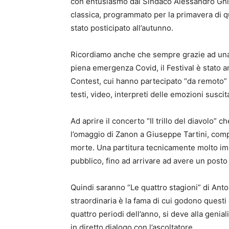
con entusiasmo dal Sindaco Alessandro Ghinel
classica, programmato per la primavera di 
stato posticipato all’autunno.
Ricordiamo anche che sempre grazie ad una 
piena emergenza Covid, il Festival è stato a
Contest, cui hanno partecipato “da remoto” gl
testi, video, interpreti delle emozioni suscit
Ad aprire il concerto “Il trillo del diavolo” c
l’omaggio di Zanon a Giuseppe Tartini, compo
morte. Una partitura tecnicamente molto im
pubblico, fino ad arrivare ad avere un posto
Quindi saranno “Le quattro stagioni” di Anto
straordinaria è la fama di cui godono questi
quattro periodi dell’anno, si deve alla genial
in diretto dialogo con l’ascoltatore.