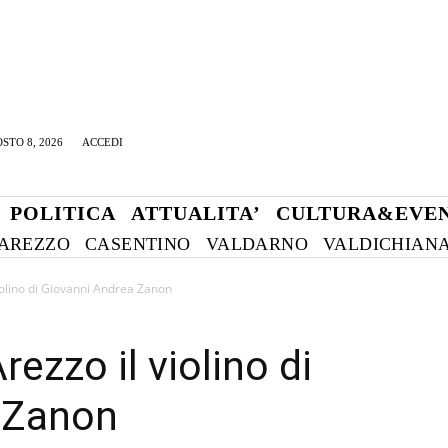
STO 8, 2026
ACCEDI
POLITICA
ATTUALITA’
CULTURA&EVEN
AREZZO
CASENTINO
VALDARNO
VALDICHIAN
 violino di Giovanni Andrea Zanon
Arezzo il violino di
 Zanon