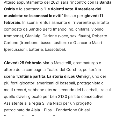
Atteso appuntamento del 2021 sarà l’incontro con la
Banda
Osiris
e lo spettacolo “
Le dolenti note. Il mestiere del
musicista: se lo conosci lo eviti
” fissato per
giovedì 11
febbraio
. In scena l’entusiasmante e irriverente quartetto
composto da Sandro Berti (mandolino, chitarra, violino,
trombone), Gianluigi Carlone (voce, sax, flauto), Roberto
Carlone (trombone, basso, tastiere) e Giancarlo Macrì
(percussioni, batteria, bassotuba).
Giovedì 25 febbraio
Mario Mascitelli, drammaturgo e
attore della compagnia Teatro del Cerchio, porterà in
scena “
L’ultima partita. La storia di Lou Gehrig
”, uno dei
più forti giocatori americani di baseball, protagonista di
molti record, sebbene eterno secondo del baseball, tra cui
quello d’aver giocato per ben 2130 partite consecutive.
Assistente alla regia Silvia Nisci per un progetto
patrocinato da Aisla – Fibs – Fondazione Chiesi