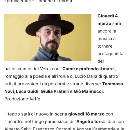
Farmaceutici – Comune di Parma.
Giovedì 4
marzo
sarà
ancora la
musica a
tornare
protagonista
del
palcoscenico del Verdi con “
Come è profo
ndo il mare
”,
l’omaggio alla poesia e all’ironia di Lucio Dalla di quattro
artisti provenienti da percorsi e strade diverse:
Tommaso
Novi, Luca Guidi
,
Giulia Pratelli
e
Giò Mannucci
.
Produzione Aeffe.
Il teatro sarà di nuovo in scena
giovedì 18 marzo
con
l’incontro nel luogo paradisiaco di “
Angeli a terra
” di e con
Alberto Salvi, Francesco Cortoni e Andrea Kaemmerle e la