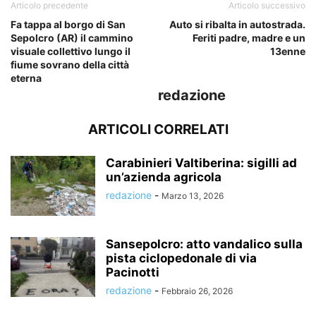
Articolo precedente
Articolo successivo
Fa tappa al borgo di San
Auto si ribalta in autostrada.
Sepolcro (AR) il cammino
Feriti padre, madre e un
visuale collettivo lungo il
13enne
fiume sovrano della città
eterna
redazione
ARTICOLI CORRELATI
Carabinieri Valtiberina: sigilli ad
un’azienda agricola
redazione
-
Marzo 13, 2026
Sansepolcro: atto vandalico sulla
pista ciclopedonale di via
Pacinotti
redazione
-
Febbraio 26, 2026