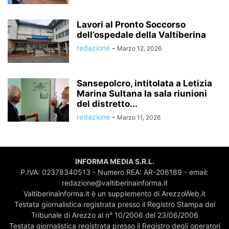
Lavori al Pronto Soccorso
dell’ospedale della Valtiberina
redazione
-
Marzo 12, 2026
Sansepolcro, intitolata a Letizia
Marina Sultana la sala riunioni
del distretto...
redazione
-
Marzo 11, 2026
INFORMA MEDIA S.R.L.
P.IVA: 02378340513 - Numero REA: AR-206189 - email:
redazione@valtiberinainforma.it
Valtiberinainforma.it è un supplemento di ArezzoWeb.it
Testata giornalistica registrata presso il Registro Stampa del
Tribunale di Arezzo al n° 10/2006 del 23/06/2006
Testata giornalistica registrata presso il Registro degli operatori