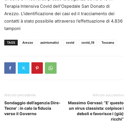
Terapia Intensiva Covid dell’Ospedale San Donato di
Arezzo. L’identificazione dei casi ed il tracciamento dei
contatti à stato possibile attraverso l’effettuazione di 4.836
tamponi
TAGS
Arezzo
asintomatici
covid
covid_19
Toscana
Articolo precedente
Articolo successivo
Sondaggio dell’agenzia Dire-
Massimo Gervasi: “E’ questo
Tecne’ : in calo la fiducia
un virus classista: colpisce i
verso il Governo
deboli e favorisce i (già)
ricchi”