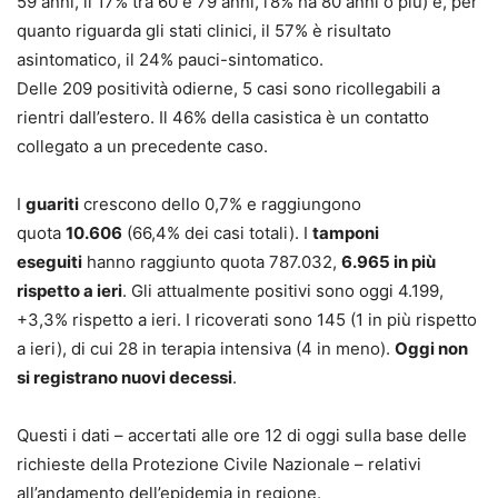
59 anni, il 17% tra 60 e 79 anni, l’8% ha 80 anni o più) e, per
quanto riguarda gli stati clinici, il 57% è risultato
asintomatico, il 24% pauci-sintomatico.
Delle 209 positività odierne, 5 casi sono ricollegabili a
rientri dall’estero. Il 46% della casistica è un contatto
collegato a un precedente caso.
I
guariti
crescono dello 0,7% e raggiungono
quota
10.606
(66,4% dei casi totali). I
tamponi
eseguiti
hanno raggiunto quota 787.032,
6.965 in più
rispetto a ieri
. Gli attualmente positivi sono oggi 4.199,
+3,3% rispetto a ieri. I ricoverati sono 145 (1 in più rispetto
a ieri), di cui 28 in terapia intensiva (4 in meno).
Oggi non
si registrano nuovi decessi
.
Questi i dati – accertati alle ore 12 di oggi sulla base delle
richieste della Protezione Civile Nazionale – relativi
all’andamento dell’epidemia in regione.