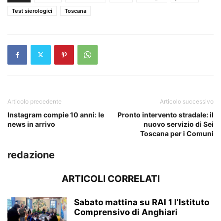
Test sierologici
Toscana
Articolo precedente
Articolo successivo
Instagram compie 10 anni: le
Pronto intervento stradale: il
news in arrivo
nuovo servizio di Sei
Toscana per i Comuni
redazione
ARTICOLI CORRELATI
Sabato mattina su RAI 1 l’Istituto
Comprensivo di Anghiari