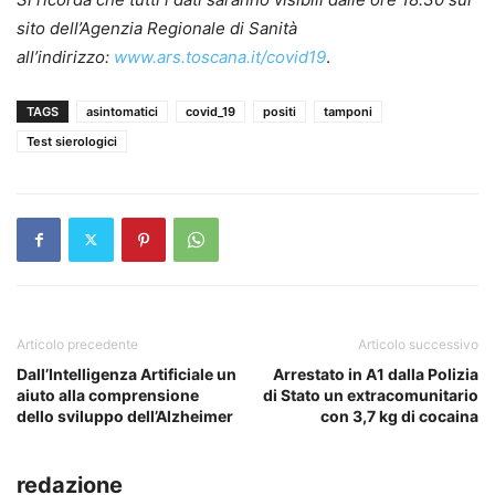
sito dell’Agenzia Regionale di Sanità
all’indirizzo:
www.ars.toscana.it/covid19
.
TAGS
asintomatici
covid_19
positi
tamponi
Test sierologici
Articolo precedente
Articolo successivo
Dall’Intelligenza Artificiale un
Arrestato in A1 dalla Polizia
aiuto alla comprensione
di Stato un extracomunitario
dello sviluppo dell’Alzheimer
con 3,7 kg di cocaina
redazione