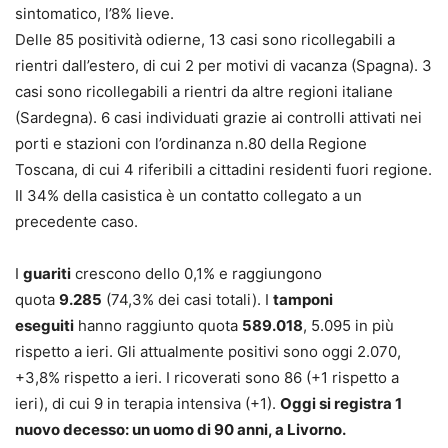
sintomatico, l’8% lieve.
Delle 85 positività odierne, 13 casi sono ricollegabili a
rientri dall’estero, di cui 2 per motivi di vacanza (Spagna). 3
casi sono ricollegabili a rientri da altre regioni italiane
(Sardegna). 6 casi individuati grazie ai controlli attivati nei
porti e stazioni con l’ordinanza n.80 della Regione
Toscana, di cui 4 riferibili a cittadini residenti fuori regione.
Il 34% della casistica è un contatto collegato a un
precedente caso.
I
guariti
crescono dello 0,1% e raggiungono
quota
9.285
(74,3% dei casi totali). I
tamponi
eseguiti
hanno raggiunto quota
589.018
, 5.095 in più
rispetto a ieri. Gli attualmente positivi sono oggi 2.070,
+3,8% rispetto a ieri. I ricoverati sono 86 (+1 rispetto a
ieri), di cui 9 in terapia intensiva (+1).
Oggi si registra 1
nuovo decesso: un uomo di 90 anni, a Livorno.