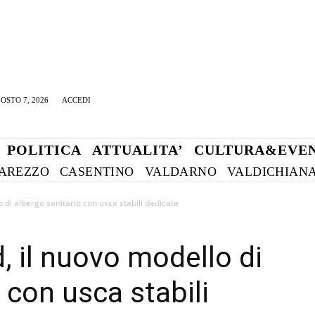
OSTO 7, 2026
ACCEDI
POLITICA
ATTUALITA’
CULTURA&EVEN
AREZZO
CASENTINO
VALDARNO
VALDICHIAN
di albergo sanitario con usca stabili dedicate
 il nuovo modello di
 con usca stabili