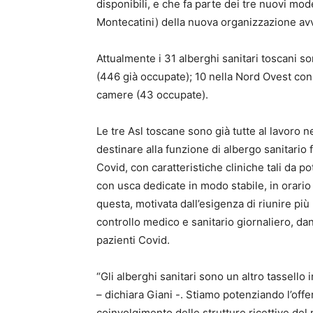
disponibili, e che fa parte dei tre nuovi model
Montecatini) della nuova organizzazione avvi
Attualmente i 31 alberghi sanitari toscani so
(446 già occupate); 10 nella Nord Ovest co
camere (43 occupate).
Le tre Asl toscane sono già tutte al lavoro ne
destinare alla funzione di albergo sanitario
Covid, con caratteristiche cliniche tali da po
con usca dedicate in modo stabile, in orari
questa, motivata dall’esigenza di riunire più
controllo medico e sanitario giornaliero, dan
pazienti Covid.
“Gli alberghi sanitari sono un altro tassello
– dichiara Giani -. Stiamo potenziando l’off
coinvolgimento delle strutture ricettive del 