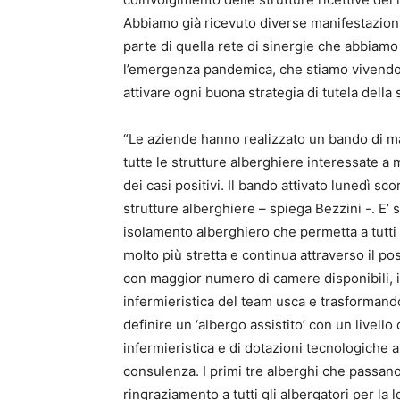
Abbiamo già ricevuto diverse manifestazioni 
parte di quella rete di sinergie che abbiamo 
l’emergenza pandemica, che stiamo vivendo
attivare ogni buona strategia di tutela della s
“Le aziende hanno realizzato un bando di ma
tutte le strutture alberghiere interessate a
dei casi positivi. Il bando attivato lunedì s
strutture alberghiere – spiega Bezzini -. E’ 
isolamento alberghiero che permetta a tutti g
molto più stretta e continua attraverso il po
con maggior numero di camere disponibili, i
infermieristica del team usca e trasformando
definire un ‘albergo assistito’ con un livell
infermieristica e di dotazioni tecnologiche a
consulenza. I primi tre alberghi che passano 
ringraziamento a tutti gli albergatori per la 