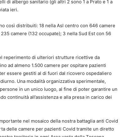
li di albergo sanitario (gli altri 2 sono 1 a Prato e 1 a
ata ieri.
no così distribuiti: 18 nella Asl centro con 646 camere
n 235 camere (132 occupate); 3 nella Sud Est con 56
l reperimento di ulteriori strutture ricettive da
 fino ad almeno 1.500 camere per ospitare pazienti
ter essere gestiti al di fuori dal ricovero ospedaliero
o diurno. Una modalità organizzativa sperimentale,
 persone in un unico luogo, al fine di poter garantire un
do continuità all’assistenza e alla presa in carico dei
 importante nel mosaico della nostra battaglia anti Covid
erta delle camere per pazienti Covid tramite un diretto
nostro territorio in ogni Area vasta della Toscana.