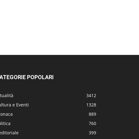
ATEGORIE POPOLARI
tualità
3412
ltura e Eventi
1328
ronaca
889
litica
760
editoriale
399