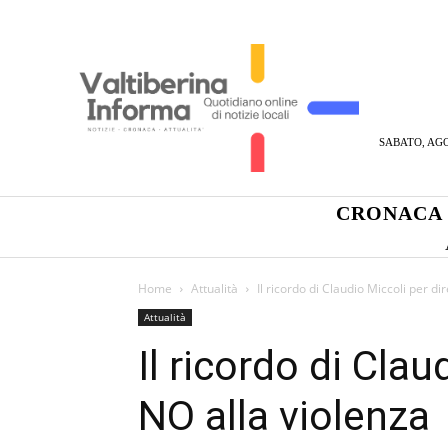
SABATO, AGO
CRONACA
Home
Attualità
Il ricordo di Claudio Miccoli per di
Attualità
Il ricordo di Clau
NO alla violenza