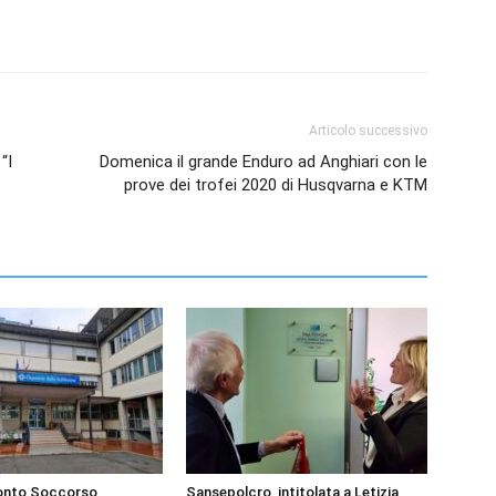
Articolo successivo
“I
Domenica il grande Enduro ad Anghiari con le
prove dei trofei 2020 di Husqvarna e KTM
ronto Soccorso
Sansepolcro, intitolata a Letizia