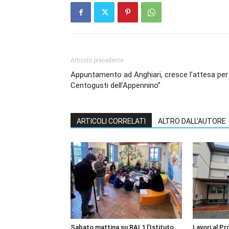
Articolo precedente
Appuntamento ad Anghiari, cresce l’attesa per 
Centogusti dell’Appennino”
ARTICOLI CORRELATI
ALTRO DALL'AUTORE
Sabato mattina su RAI 1 l’Istituto
Lavori al P