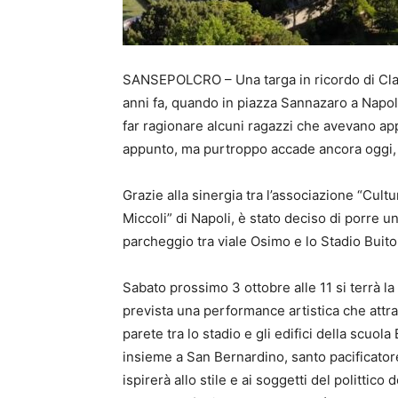
SANSEPOLCRO – Una targa in ricordo di Clau
anni fa, quando in piazza Sannazaro a Napol
far ragionare alcuni ragazzi che avevano ap
appunto, ma purtroppo accade ancora oggi,
Grazie alla sinergia tra l’associazione “Cult
Miccoli” di Napoli, è stato deciso di porre u
parcheggio tra viale Osimo e lo Stadio Buito
Sabato prossimo 3 ottobre alle 11 si terrà l
prevista una performance artistica che attra
parete tra lo stadio e gli edifici della scuol
insieme a San Bernardino, santo pacificatore
ispirerà allo stile e ai soggetti del polittic