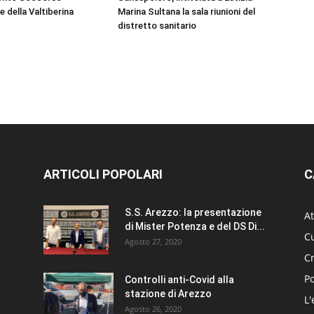
e della Valtiberina
Marina Sultana la sala riunioni del
distretto sanitario
ARTICOLI POPOLARI
C
S.S. Arezzo: la presentazione
At
di Mister Potenza e del DS Di...
Cu
Agosto 27, 2020
C
Po
Controlli anti-Covid alla
stazione di Arezzo
L'
Agosto 26, 2020