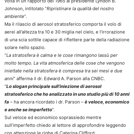
volta in un rapporto del 1965 al presidente Lyndon B.
Johnson, intitolato “
Ripristinare la qualità del nostro
ambiente
“.
Ma il rilascio di aerosol stratosferico comporta il volo di
aerei all’altezza tra 10 e 30 miglia nel cielo, e l’irrorazione
di una scia sottile capace di riflettere parte della radiazione
solare nello spazio.
“
La stratosfera è calma e le cose rimangono lassù per
molto tempo. La vita atmosferica delle cose che vengono
iniettate nella stratosfera è compresa tra sei mesi e due
anni
” afferma il dr. Edward A. Parson alla CNBC.
“
Lo slogan principale sull’iniezione di aerosol
stratosferico che ho analizzato in uno studio più di 10 anni
fa
– ha ancora ricordato i dr. Parson –
è veloce, economico
e anche se imperfetto
“.
Sul veloce ed economico soprassiedo mentre
sull’imperfetto chiedo al lettore di approfondire leggendo
con attenzione le righe di Caterina Clifford.