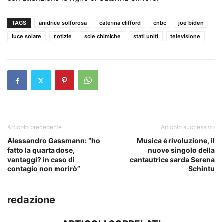
TAGS
anidride solforosa
caterina clifford
cnbc
joe biden
luce solare
notizie
scie chimiche
stati uniti
televisione
Articolo precedente
Articolo successivo
Alessandro Gassmann: “ho
Musica è rivoluzione, il
fatto la quarta dose,
nuovo singolo della
vantaggi? in caso di
cantautrice sarda Serena
contagio non morirò”
Schintu
redazione