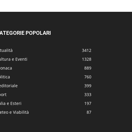
ATEGORIE POPOLARI
tualità
3412
ltura e Eventi
1328
ronaca
889
litica
760
editoriale
399
port
333
alia e Esteri
197
teo e Viabilità
87