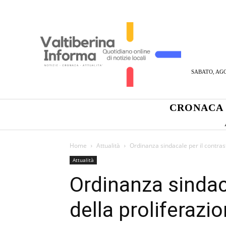
SABATO, AGO
CRONACA
Home
Attualità
Ordinanza sindacale per il contras
Attualità
Ordinanza sindaca
della proliferazi