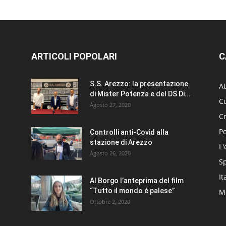
ARTICOLI POPOLARI
C
S.S. Arezzo: la presentazione
At
di Mister Potenza e del DS Di...
Cu
Agosto 27, 2020
C
Po
Controlli anti-Covid alla
stazione di Arezzo
L'
Agosto 26, 2020
S
It
Al Borgo l’anteprima del film
“Tutto il mondo è palese”
Me
Ottobre 2, 2020