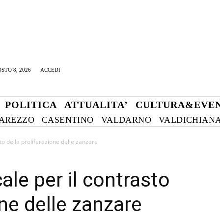
STO 8, 2026
ACCEDI
POLITICA
ATTUALITA’
CULTURA&EVEN
AREZZO
CASENTINO
VALDARNO
VALDICHIAN
to della proliferazione delle zanzare
le per il contrasto
one delle zanzare