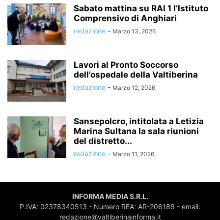
Sabato mattina su RAI 1 l’Istituto
Comprensivo di Anghiari
redazione
-
Marzo 13, 2026
Lavori al Pronto Soccorso
dell’ospedale della Valtiberina
redazione
-
Marzo 12, 2026
Sansepolcro, intitolata a Letizia
Marina Sultana la sala riunioni
del distretto...
redazione
-
Marzo 11, 2026
INFORMA MEDIA S.R.L.
P.IVA: 02378340513 - Numero REA: AR-206189 - email:
redazione@valtiberinainforma.it