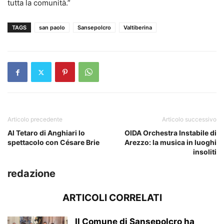
tutta la comunità.”
TAGS
san paolo
Sansepolcro
Valtiberina
Articolo precedente
Articolo successivo
Al Tetaro di Anghiari lo
OIDA Orchestra Instabile di
spettacolo con Césare Brie
Arezzo: la musica in luoghi
insoliti
redazione
ARTICOLI CORRELATI
Il Comune di Sansepolcro ha