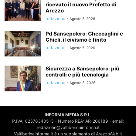
ricevuto il nuovo Prefetto di
Arezzo
redazione
-
Agosto 5, 2026
Pd Sansepolcro: Checcaglini e
Chieli, il civismo è finito
redazione
-
Agosto 5, 2026
Sicurezza a Sansepolcro: più
controlli e più tecnologia
redazione
-
Agosto 3, 2026
INFORMA MEDIA S.R.L.
P.IVA: 02378340513 - Numero REA: AR-206189 - email:
redazione@valtiberinainforma.it
Valtiberinainforma.it è un supplemento di ArezzoWeb.it