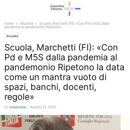
Home
Attualità
Scuola, Marchetti (FI): «Con Pd e M5S dalla
pandemia al pandemonio Ripetono...
Attualità
Scuola, Marchetti (FI): «Con
Pd e M5S dalla pandemia al
pandemonio Ripetono la data
come un mantra vuoto di
spazi, banchi, docenti,
regole»
Di
redazione
-
Agosto 21, 2020