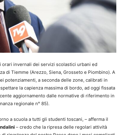
orari invernali dei servizi scolastici urbani ed
tenza di Tiemme (Arezzo, Siena, Grosseto e Piombino). A
dei potenziamenti, a seconda delle zone, calibrati in
ispettare la capienza massima di bordo, ad oggi fissata
ecente aggiornamento dalle normative di riferimento in
nanza regionale n° 85).
no a scuola a tutti gli studenti toscani, – afferma il
ndalini
– credo che la ripresa delle regolari attività
io di ripartenza del nostro Paese dopo i mesi complicati