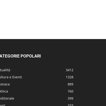
ATEGORIE POPOLARI
tualità
3412
ltura e Eventi
1328
ronaca
889
litica
760
editoriale
399
port
333