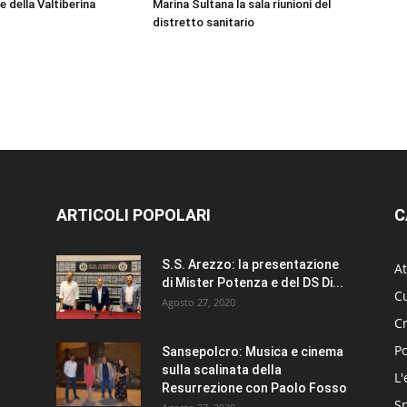
e della Valtiberina
Marina Sultana la sala riunioni del
distretto sanitario
ARTICOLI POPOLARI
C
S.S. Arezzo: la presentazione
At
di Mister Potenza e del DS Di...
Cu
Agosto 27, 2020
C
Po
Sansepolcro: Musica e cinema
sulla scalinata della
L'
Resurrezione con Paolo Fosso
S