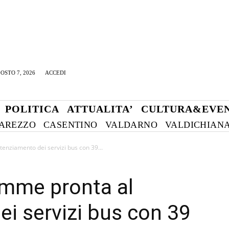
OSTO 7, 2026
ACCEDI
POLITICA
ATTUALITA’
CULTURA&EVEN
AREZZO
CASENTINO
VALDARNO
VALDICHIAN
tenziamento dei servizi bus con 39...
iemme pronta al
i servizi bus con 39