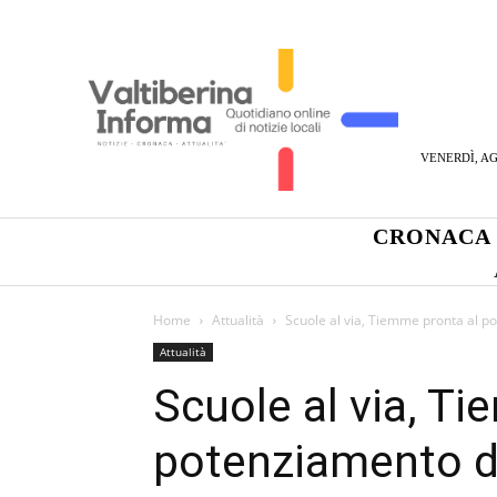
VENERDÌ, AG
CRONACA
Home
Attualità
Scuole al via, Tiemme pronta al po
Attualità
Scuole al via, T
potenziamento de