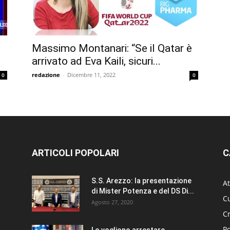
Massimo Montanari: “Se il Qatar è
arrivato ad Eva Kaili, sicuri...
redazione
-
Dicembre 11, 2022
0
0
ARTICOLI POPOLARI
C
S.S. Arezzo: la presentazione
At
di Mister Potenza e del DS Di...
Cu
Agosto 27, 2020
C
Po