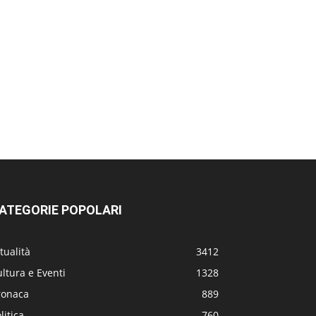
ATEGORIE POPOLARI
tualità
3412
ltura e Eventi
1328
ronaca
889
litica
760