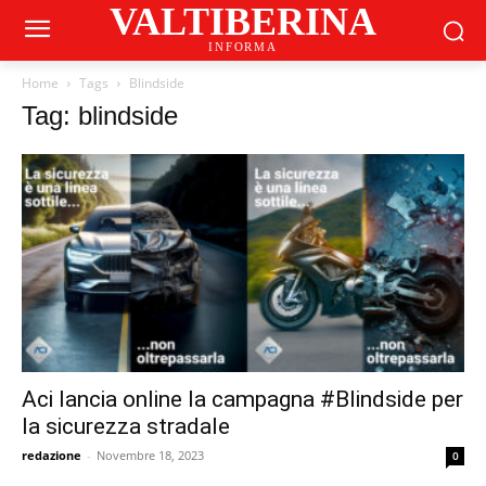
VALTIBERINA
INFORMA
Home
Tags
Blindside
Tag: blindside
Aci lancia online la campagna #Blindside per
la sicurezza stradale
redazione
-
Novembre 18, 2023
0