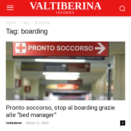
VALTIBERINA
INFORMA
Home
Tags
Boarding
Tag: boarding
Pronto soccorso, stop al boarding grazie
alle “bed manager”
redazione
-
Marzo 21, 2023
0