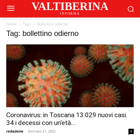
VALTIBERINA
INFORMA
Home
Tags
Bollettino odierno
Tag: bollettino odierno
Coronavirus: in Toscana 13.029 nuovi casi.
34 i decessi con un’età...
redazione
-
Gennaio 21, 2022
0