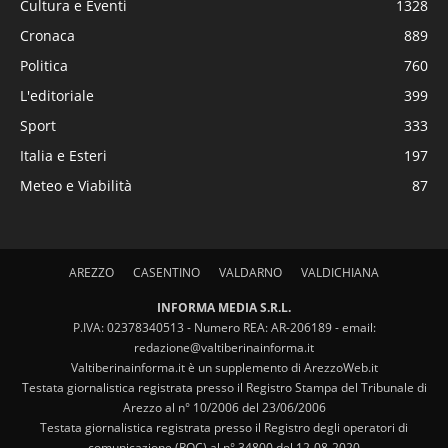
Cultura e Eventi
1328
Cronaca
889
Politica
760
L'editoriale
399
Sport
333
Italia e Esteri
197
Meteo e Viabilità
87
AREZZO
CASENTINO
VALDARNO
VALDICHIANA
INFORMA MEDIA S.R.L.
P.IVA: 02378340513 - Numero REA: AR-206189 - email:
redazione@valtiberinainforma.it
Valtiberinainforma.it è un supplemento di ArezzoWeb.it
Testata giornalistica registrata presso il Registro Stampa del Tribunale di
Arezzo al n° 10/2006 del 23/06/2006
Testata giornalistica registrata presso il Registro degli operatori di
comunicazione (ROC) al n° 34800 del 12-08-2020