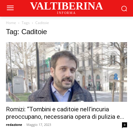
VALTIBERINA
INFORMA
Home
Tags
Caditoie
Tag: Caditoie
Romizi: “Tombini e caditoie nell’incuria
preoccupano, necessaria opera di pulizia e...
redazione
-
Maggio 17, 2023
0