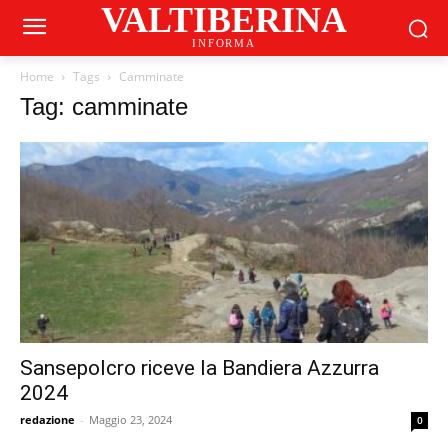
VALTIBERINA
INFORMA
Home
Tags
Camminate
Tag: camminate
Sansepolcro riceve la Bandiera Azzurra
2024
redazione
-
Maggio 23, 2024
0