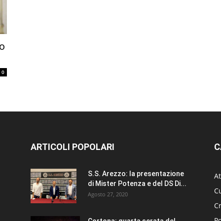
no
0
ARTICOLI POPOLARI
C
S.S. Arezzo: la presentazione
At
di Mister Potenza e del DS Di...
Cu
Agosto 27, 2020
C
Po