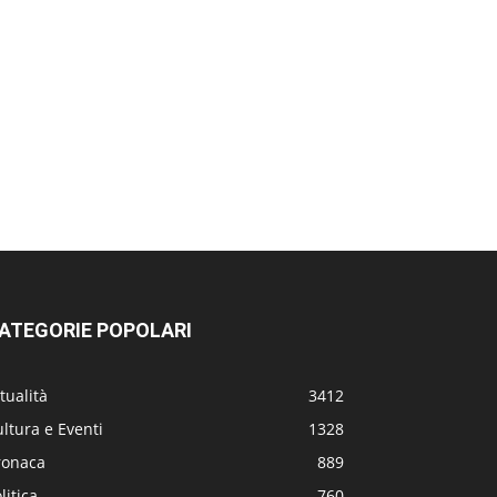
ATEGORIE POPOLARI
tualità
3412
ltura e Eventi
1328
ronaca
889
litica
760