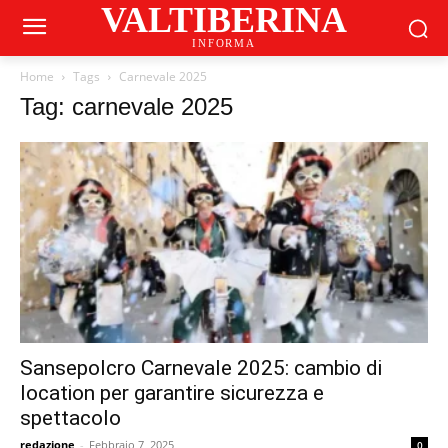
VALTIBERINA
INFORMA
Home
Tags
Carnevale 2025
Tag: carnevale 2025
Sansepolcro Carnevale 2025: cambio di
location per garantire sicurezza e
spettacolo
redazione
-
Febbraio 7, 2025
0