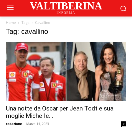
VALTIBERINA
INFORMA
Home
Tags
Cavallino
Tag: cavallino
Una notte da Oscar per Jean Todt e sua
moglie Michelle...
redazione
-
Marzo 14, 2023
0