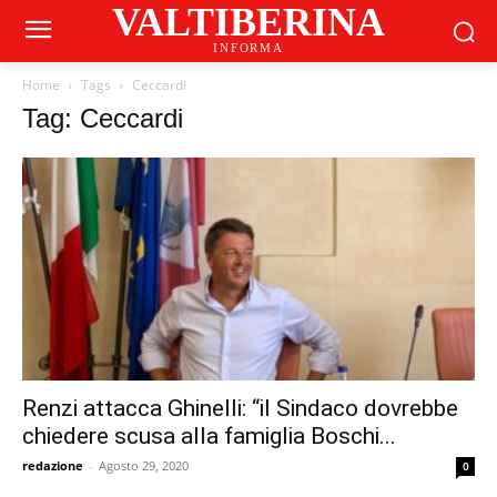
VALTIBERINA
INFORMA
Home
Tags
Ceccardi
Tag: Ceccardi
Renzi attacca Ghinelli: “il Sindaco dovrebbe
chiedere scusa alla famiglia Boschi...
redazione
-
Agosto 29, 2020
0