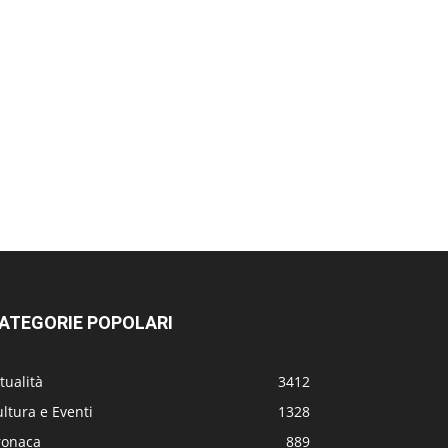
ATEGORIE POPOLARI
tualità
3412
ltura e Eventi
1328
ronaca
889