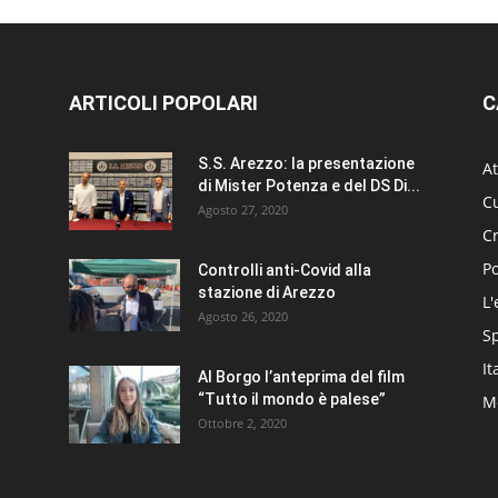
ARTICOLI POPOLARI
C
S.S. Arezzo: la presentazione
At
di Mister Potenza e del DS Di...
Cu
Agosto 27, 2020
C
Po
Controlli anti-Covid alla
stazione di Arezzo
L'
Agosto 26, 2020
S
It
Al Borgo l’anteprima del film
“Tutto il mondo è palese”
Me
Ottobre 2, 2020