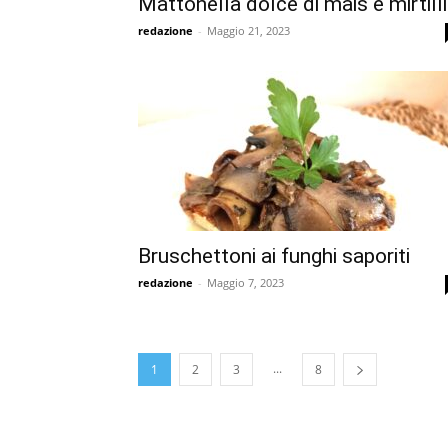
Mattonella dolce di mais e mirtilli
redazione
-
Maggio 21, 2023
Bruschettoni ai funghi saporiti
redazione
-
Maggio 7, 2023
...
1
2
3
8