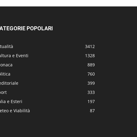
ATEGORIE POPOLARI
tualità
3412
ltura e Eventi
1328
ronaca
889
litica
760
editoriale
399
port
333
alia e Esteri
197
teo e Viabilità
87