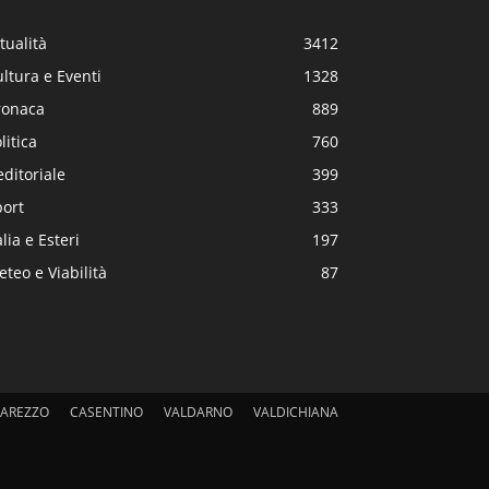
tualità
3412
ltura e Eventi
1328
ronaca
889
litica
760
editoriale
399
port
333
alia e Esteri
197
teo e Viabilità
87
AREZZO
CASENTINO
VALDARNO
VALDICHIANA