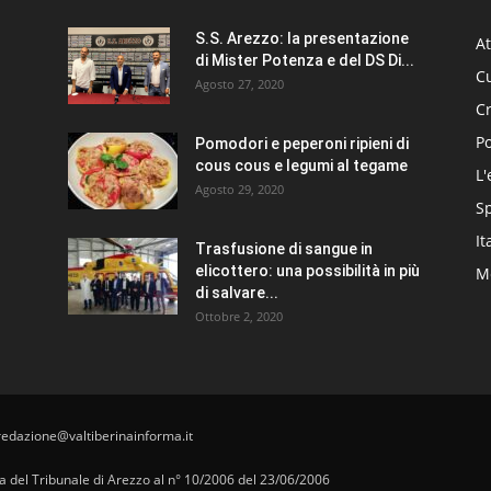
S.S. Arezzo: la presentazione
At
di Mister Potenza e del DS Di...
Cu
Agosto 27, 2020
C
Po
Pomodori e peperoni ripieni di
cous cous e legumi al tegame
L'
Agosto 29, 2020
S
It
Trasfusione di sangue in
elicottero: una possibilità in più
Me
di salvare...
Ottobre 2, 2020
redazione@valtiberinainforma.it
pa del Tribunale di Arezzo al n° 10/2006 del 23/06/2006