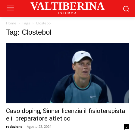
VALTIBERINA
INFORMA
Home
Tags
Clostebol
Tag: Clostebol
Caso doping, Sinner licenzia il fisioterapista
e il preparatore atletico
redazione
-
Agosto 23, 2024
0