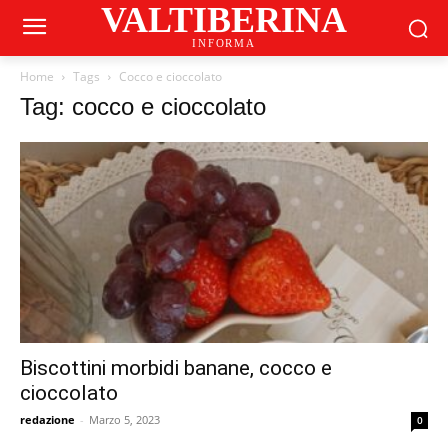
VALTIBERINA
INFORMA
Home
Tags
Cocco e cioccolato
Tag: cocco e cioccolato
Biscottini morbidi banane, cocco e
cioccolato
redazione
-
Marzo 5, 2023
0