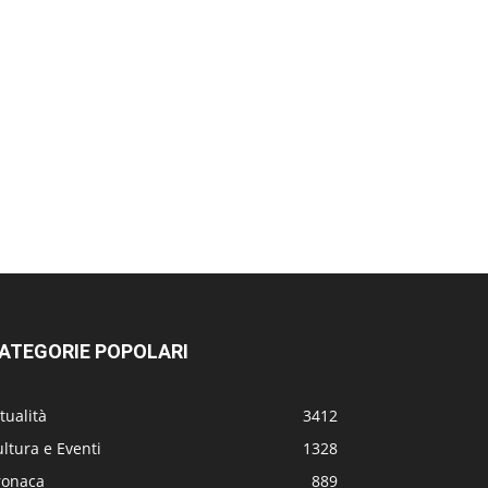
ATEGORIE POPOLARI
tualità
3412
ltura e Eventi
1328
ronaca
889