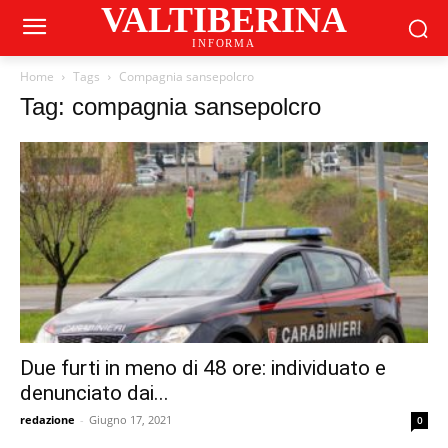
VALTIBERINA
INFORMA
Home
Tags
Compagnia sansepolcro
Tag: compagnia sansepolcro
Due furti in meno di 48 ore: individuato e
denunciato dai...
redazione
-
Giugno 17, 2021
0