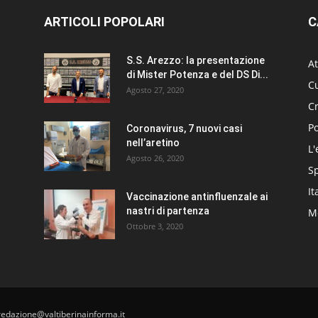
ARTICOLI POPOLARI
C
S.S. Arezzo: la presentazione
At
di Mister Potenza e del DS Di...
Cu
Agosto 27, 2020
C
Po
Coronavirus, 7 nuovi casi
nell’aretino
L'
Agosto 26, 2020
S
It
Vaccinazione antinfluenzale ai
nastri di partenza
Me
Ottobre 3, 2020
redazione@valtiberinainforma.it