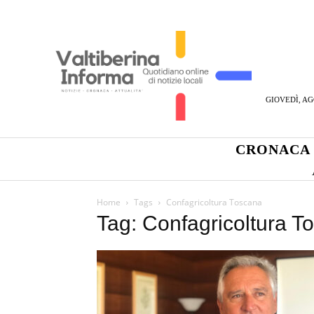
GIOVEDÌ, AG
CRONACA
Home
Tags
Confagricoltura Toscana
Tag: Confagricoltura T