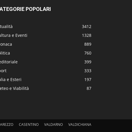
ATEGORIE POPOLARI
tualità
3412
ltura e Eventi
1328
ronaca
889
litica
760
editoriale
399
port
333
alia e Esteri
197
teo e Viabilità
87
AREZZO
CASENTINO
VALDARNO
VALDICHIANA