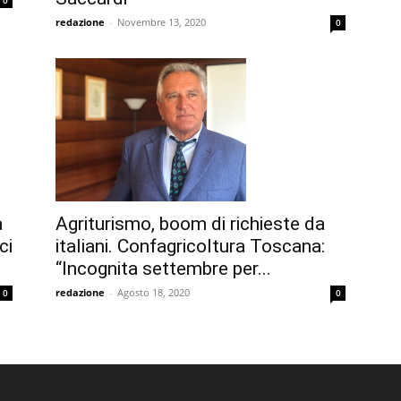
0
redazione
-
Novembre 13, 2020
0
a
Agriturismo, boom di richieste da
ci
italiani. Confagricoltura Toscana:
“Incognita settembre per...
redazione
-
Agosto 18, 2020
0
0