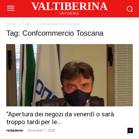
VALTIBERINA
INFORMA
Home
Tags
Confcommercio Toscana
Tag: Confcommercio Toscana
“Apertura dei negozi da venerdì o sarà
troppo tardi per le...
redazione
-
Dicembre 1, 2020
0