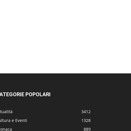
ATEGORIE POPOLARI
tualità
3412
ltura e Eventi
1328
ronaca
889