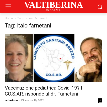
VALTIBERINA
INFORMA
Home
Tags
Italo farnetani
Tag: italo farnetani
Vaccinazione pediatrica Covid-19? Il
CO.S.AR. risponde al dr. Farnetani
redazione
-
Dicembre 19, 2022
0