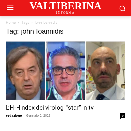
VALTIBERINA
INFORMA
Home
Tags
John Ioannidis
Tag: john Ioannidis
L’H-Hindex dei virologi “star” in tv
redazione
-
Gennaio 2, 2023
0