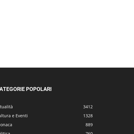
ATEGORIE POPOLARI
tualità
3412
ltura e Eventi
1328
ronaca
889
litica
760