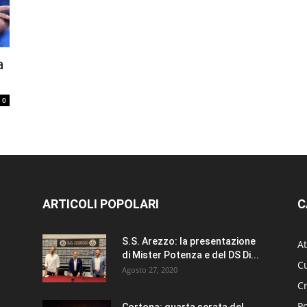
a
0
ARTICOLI POPOLARI
C
S.S. Arezzo: la presentazione
At
di Mister Potenza e del DS Di...
Cu
Agosto 27, 2020
C
Po