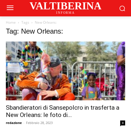
VALTIBERINA
INFORMA
Home
Tags
New Orleans:
Tag: New Orleans:
Sbandieratori di Sansepolcro in trasferta a
New Orleans: le foto di...
redazione
-
Febbraio 28, 2023
0