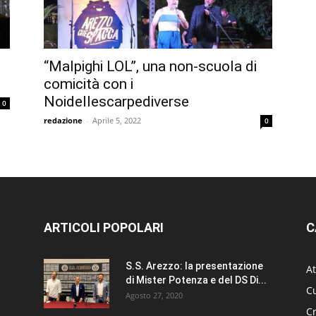
“Malpighi LOL”, una non-scuola di
comicità con i
Noidellescarpediverse
0
redazione
-
Aprile 5, 2022
0
ARTICOLI POPOLARI
C
S.S. Arezzo: la presentazione
At
di Mister Potenza e del DS Di...
Cu
Agosto 27, 2020
C