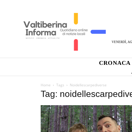
VENERDÌ, AG
CRONACA
Home
Tags
Noidellescarpediverse
Tag: noidellescarpediv