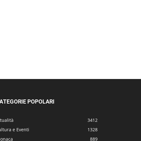
ATEGORIE POPOLARI
tualità
3412
ltura e Eventi
1328
ronaca
889