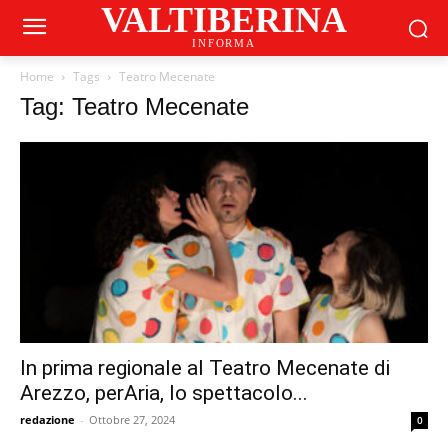
VALTIBERINA
INFORMA
Home
Tags
Teatro Mecenate
Tag: Teatro Mecenate
In prima regionale al Teatro Mecenate di
Arezzo, perAria, lo spettacolo...
redazione
-
Ottobre 27, 2024
0