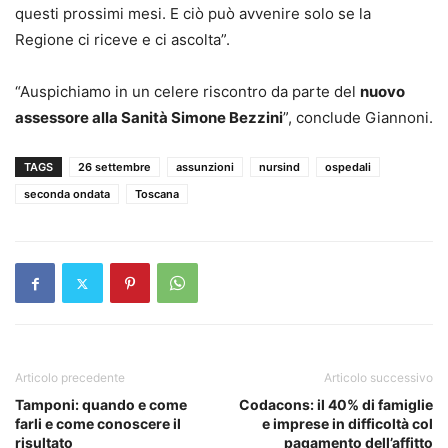
questi prossimi mesi. E ciò può avvenire solo se la
Regione ci riceve e ci ascolta”.
“Auspichiamo in un celere riscontro da parte del
nuovo
assessore alla Sanità Simone Bezzini
”, conclude Giannoni.
TAGS
26 settembre
assunzioni
nursind
ospedali
seconda ondata
Toscana
Articolo precedente
Articolo successivo
Tamponi: quando e come
Codacons: il 40% di famiglie
farli e come conoscere il
e imprese in difficoltà col
risultato
pagamento dell’affitto