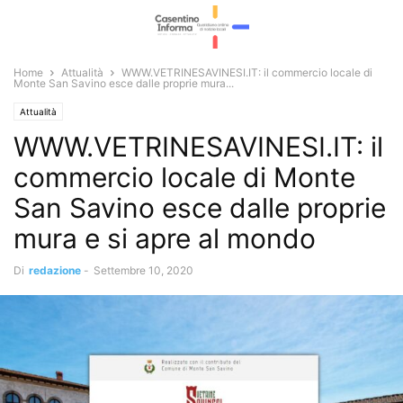
Home
Attualità
WWW.VETRINESAVINESI.IT: il commercio locale di
Monte San Savino esce dalle proprie mura...
Attualità
WWW.VETRINESAVINESI.IT: il
commercio locale di Monte
San Savino esce dalle proprie
mura e si apre al mondo
Di
redazione
-
Settembre 10, 2020