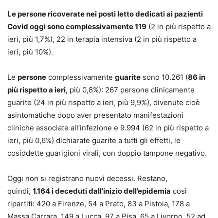
Le persone ricoverate nei posti letto dedicati ai pazienti
Covid oggi sono complessivamente 119
(2 in più rispetto a
ieri, più 1,7%), 22 in terapia intensiva (2 in più rispetto a
ieri, più 10%).
Le
persone
complessivamente
guarite
sono 10.261 (
86 in
più rispetto a ieri
, più 0,8%): 267 persone clinicamente
guarite (24 in più rispetto a ieri, più 9,9%), divenute cioè
asintomatiche dopo aver presentato manifestazioni
cliniche associate all’infezione e 9.994 (62 in più rispetto a
ieri, più 0,6%) dichiarate guarite a tutti gli effetti, le
cosiddette guarigioni virali, con doppio tampone negativo.
Oggi non si registrano nuovi decessi. Restano,
quindi,
1.164 i deceduti dall’inizio dell’epidemia
cosi
ripartiti: 420 a Firenze, 54 a Prato, 83 a Pistoia, 178 a
Massa Carrara, 149 a Lucca, 97 a Pisa, 65 a Livorno, 52 ad