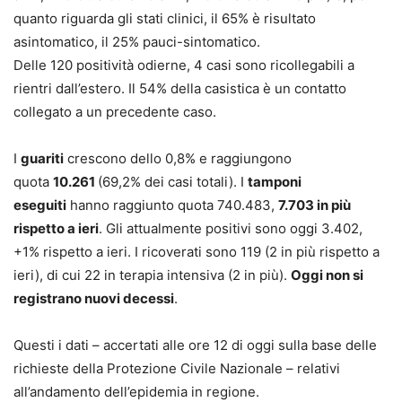
quanto riguarda gli stati clinici, il 65% è risultato
asintomatico, il 25% pauci-sintomatico.
Delle 120 positività odierne, 4 casi sono ricollegabili a
rientri dall’estero. Il 54% della casistica è un contatto
collegato a un precedente caso.
I
guariti
crescono dello 0,8% e raggiungono
quota
10.261
(69,2% dei casi totali). I
tamponi
eseguiti
hanno raggiunto quota 740.483,
7.703 in più
rispetto a ieri
. Gli attualmente positivi sono oggi 3.402,
+1% rispetto a ieri. I ricoverati sono 119 (2 in più rispetto a
ieri), di cui 22 in terapia intensiva (2 in più).
Oggi non si
registrano nuovi decessi
.
Questi i dati – accertati alle ore 12 di oggi sulla base delle
richieste della Protezione Civile Nazionale – relativi
all’andamento dell’epidemia in regione.