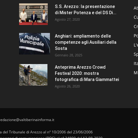
S.S. Arezzo: la presentazione
At
di Mister Potenza e del DS Di...
Cu
Agosto 27, 2020
C
Po
Anghiari: ampliamento delle
competenze agli Ausiliari della
L'
Sosta
S
Gennaio 28, 2025
It
Anteprima Arezzo Crowd
Me
Festival 2020: mostra
fotografica di Mara Giammattei
Agosto 26, 2020
redazione@valtiberinainforma.it
pa del Tribunale di Arezzo al n° 10/2006 del 23/06/2006