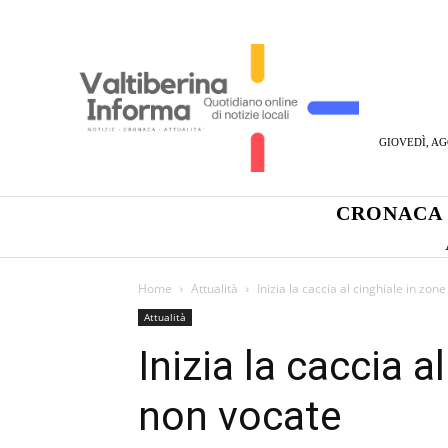
GIOVEDÌ, AG
CRONACA
Home
Attualità
Inizia la caccia al cinghiale in zon
Attualità
Inizia la caccia a
non vocate