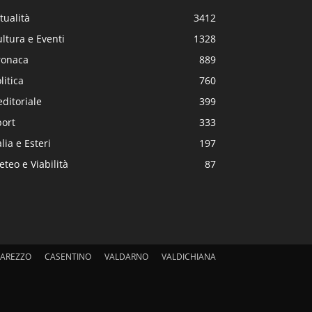
tualità
3412
ltura e Eventi
1328
ronaca
889
litica
760
editoriale
399
port
333
alia e Esteri
197
teo e Viabilità
87
AREZZO
CASENTINO
VALDARNO
VALDICHIANA