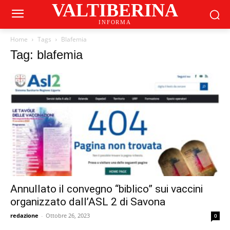
VALTIBERINA
INFORMA
Home
Tags
Blafemia
Tag: blafemia
Annullato il convegno “biblico” sui vaccini
organizzato dall’ASL 2 di Savona
redazione
-
Ottobre 26, 2023
0