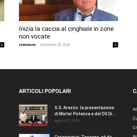
Inizia la caccia al cinghiale in zone
non vocate
redazione
-
Settembre 30, 2020
0
0
ARTICOLI POPOLARI
C
S.S. Arezzo: la presentazione
At
di Mister Potenza e del DS Di...
Cu
Agosto 27, 2020
C
Po