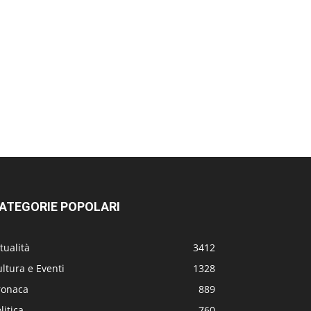
ATEGORIE POPOLARI
tualità
3412
ltura e Eventi
1328
ronaca
889
litica
760